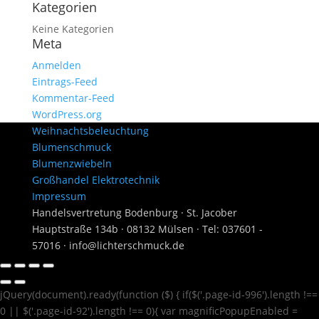
Kategorien
Keine Kategorien
Meta
Anmelden
Eintrags-Feed
Kommentar-Feed
WordPress.org
Weihnachtsbeleuchtung
Blumenschmuck
Blumenzwiebeln
Großhandel Elektrotechnik
Impressum
Handelsvertretung Bodenburg · St. Jacober
Hauptstraße 134b · 08132 Mülsen · Tel: 037601 -
57016 · info@lichterschmuck.de
jQuery(document).ready(function ($) { if($('.page-id-996').length !==
0 || $('.page-id-92').length !== 0){ var magnificPopupEnabled =