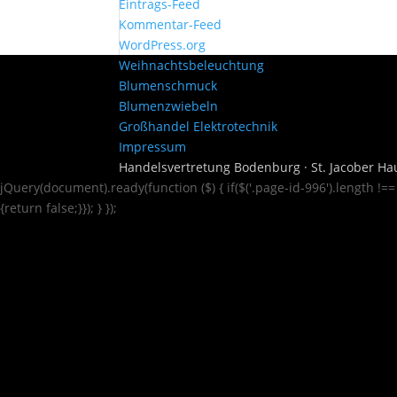
Eintrags-Feed
Kommentar-Feed
WordPress.org
Weihnachtsbeleuchtung
Blumenschmuck
Blumenzwiebeln
Großhandel Elektrotechnik
Impressum
Handelsvertretung Bodenburg · St. Jacober Hau
jQuery(document).ready(function ($) { if($('.page-id-996').length !=
{return false;}}); } });