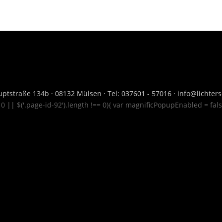
ptstraße 134b · 08132 Mülsen · Tel: 037601 - 57016 · info@lichte
= 0 || $('.page-id-92').length !== 0){ var magnificPopupEnabled = fal