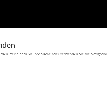
unden
erden. Verfeinern Sie Ihre Suche oder verwenden Sie die Navigati