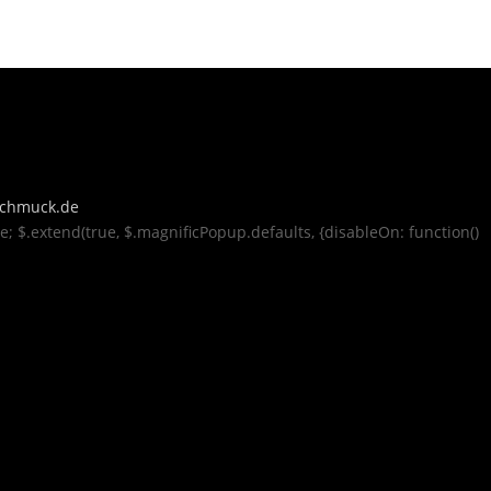
rschmuck.de
se; $.extend(true, $.magnificPopup.defaults, {disableOn: function()