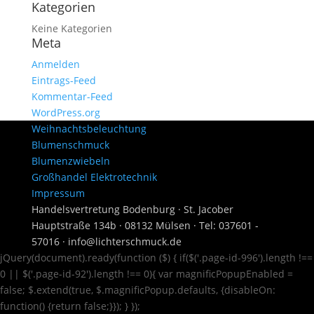
Kategorien
Keine Kategorien
Meta
Anmelden
Eintrags-Feed
Kommentar-Feed
WordPress.org
Weihnachtsbeleuchtung
Blumenschmuck
Blumenzwiebeln
Großhandel Elektrotechnik
Impressum
Handelsvertretung Bodenburg · St. Jacober
Hauptstraße 134b · 08132 Mülsen · Tel: 037601 -
57016 · info@lichterschmuck.de
jQuery(document).ready(function ($) { if($('.page-id-996').length !==
0 || $('.page-id-92').length !== 0){ var magnificPopupEnabled =
false; $.extend(true, $.magnificPopup.defaults, {disableOn:
function() {return false;}}); } });