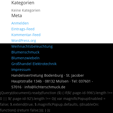
Kategorien
Keine Kategorien
Meta
Anmelden
Eintrags-Feed
Kommentar-Feed
WordPress.org
Weihnachtsbeleuchtung
Blumenschmuck
Blumenzwiebeln
Großhandel Elektrotechnik
Impressum
Handelsvertretung Bodenburg · St. Jacober
Hauptstraße 134b · 08132 Mülsen · Tel: 037601 -
57016 · info@lichterschmuck.de
jQuery(document).ready(function ($) { if($('.page-id-996').length !==
0 || $('.page-id-92').length !== 0){ var magnificPopupEnabled =
false; $.extend(true, $.magnificPopup.defaults, {disableOn:
function() {return false;}}); } });