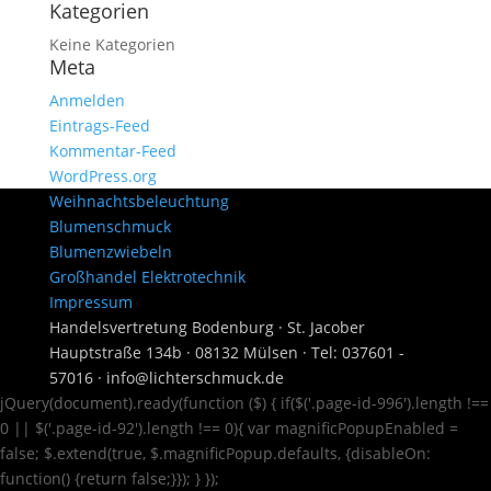
Kategorien
Keine Kategorien
Meta
Anmelden
Eintrags-Feed
Kommentar-Feed
WordPress.org
Weihnachtsbeleuchtung
Blumenschmuck
Blumenzwiebeln
Großhandel Elektrotechnik
Impressum
Handelsvertretung Bodenburg · St. Jacober
Hauptstraße 134b · 08132 Mülsen · Tel: 037601 -
57016 · info@lichterschmuck.de
jQuery(document).ready(function ($) { if($('.page-id-996').length !==
0 || $('.page-id-92').length !== 0){ var magnificPopupEnabled =
false; $.extend(true, $.magnificPopup.defaults, {disableOn:
function() {return false;}}); } });