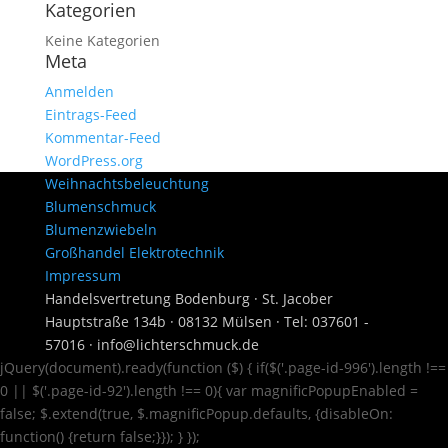
Kategorien
Keine Kategorien
Meta
Anmelden
Eintrags-Feed
Kommentar-Feed
WordPress.org
Weihnachtsbeleuchtung
Blumenschmuck
Blumenzwiebeln
Großhandel Elektrotechnik
Impressum
Handelsvertretung Bodenburg · St. Jacober
Hauptstraße 134b · 08132 Mülsen · Tel: 037601 -
57016 · info@lichterschmuck.de
jQuery(document).ready(function ($) { if($('.page-id-996').length !==
0 || $('.page-id-92').length !== 0){ var magnificPopupEnabled =
false; $.extend(true, $.magnificPopup.defaults, {disableOn:
function() {return false;}}); } });