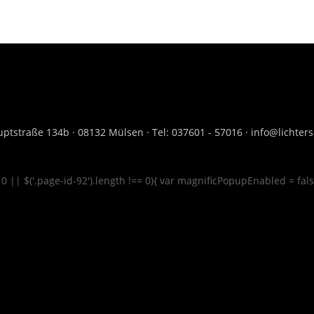
ptstraße 134b · 08132 Mülsen · Tel: 037601 - 57016 · info@lichte
= 0 || $('.page-id-92').length !== 0){ var magnificPopupEnabled = fal