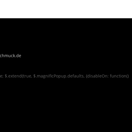
rschmuck.de
se; $.extend(true, $.magnificPopup.defaults, {disableOn: function()