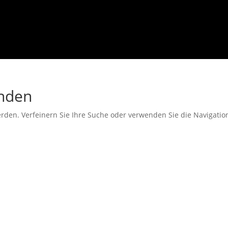
unden
erden. Verfeinern Sie Ihre Suche oder verwenden Sie die Navigati