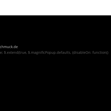
rschmuck.de
se; $.extend(true, $.magnificPopup.defaults, {disableOn: function()