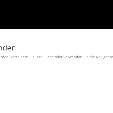
unden
erden. Verfeinern Sie Ihre Suche oder verwenden Sie die Navigati