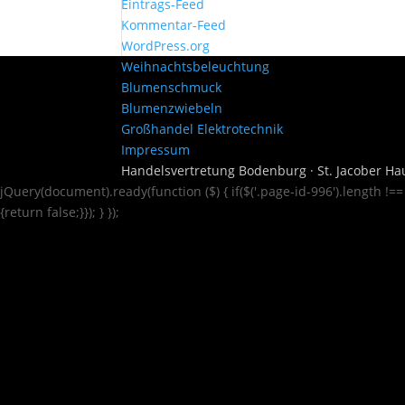
Eintrags-Feed
Kommentar-Feed
WordPress.org
Weihnachtsbeleuchtung
Blumenschmuck
Blumenzwiebeln
Großhandel Elektrotechnik
Impressum
Handelsvertretung Bodenburg · St. Jacober Hau
jQuery(document).ready(function ($) { if($('.page-id-996').length !=
{return false;}}); } });