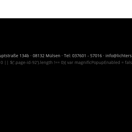
ptstraße 134b · 08132 Mülsen · Tel: 037601 - 57016 · info@lichte
= 0 || $('.page-id-92').length !== 0){ var magnificPopupEnabled = fal