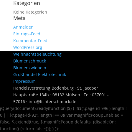
Kategorien
Keine Kategorien
Meta
Anmelden
Eintrags-Feed
Kommentar-Feed
WordPress.org
Weihnachtsbeleuchtung
Blumenschmuck
Blumenzwiebeln
Großhandel Elektrotechnik
Impressum
Handelsvertretung Bodenburg · St. Jacober
Hauptstraße 134b · 08132 Mülsen · Tel: 037601 -
57016 · info@lichterschmuck.de
jQuery(document).ready(function ($) { if($('.page-id-996').length !==
0 || $('.page-id-92').length !== 0){ var magnificPopupEnabled =
false; $.extend(true, $.magnificPopup.defaults, {disableOn:
function() {return false;}}); } });