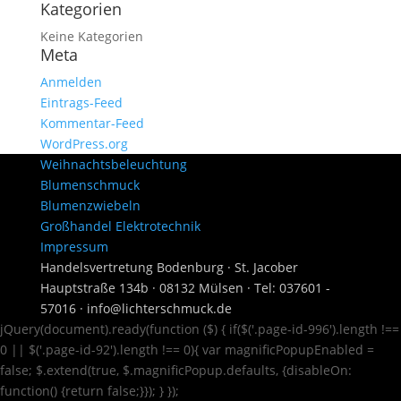
Kategorien
Keine Kategorien
Meta
Anmelden
Eintrags-Feed
Kommentar-Feed
WordPress.org
Weihnachtsbeleuchtung
Blumenschmuck
Blumenzwiebeln
Großhandel Elektrotechnik
Impressum
Handelsvertretung Bodenburg · St. Jacober
Hauptstraße 134b · 08132 Mülsen · Tel: 037601 -
57016 · info@lichterschmuck.de
jQuery(document).ready(function ($) { if($('.page-id-996').length !==
0 || $('.page-id-92').length !== 0){ var magnificPopupEnabled =
false; $.extend(true, $.magnificPopup.defaults, {disableOn:
function() {return false;}}); } });