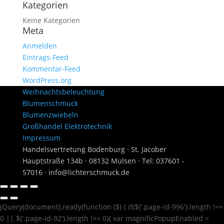
Kategorien
Keine Kategorien
Meta
Anmelden
Eintrags-Feed
Kommentar-Feed
WordPress.org
Weihnachtsbeleuchtung
Blumenschmuck
Blumenzwiebeln
Großhandel Elektrotechnik
Impressum
Handelsvertretung Bodenburg · St. Jacober
Hauptstraße 134b · 08132 Mülsen · Tel: 037601 -
57016 · info@lichterschmuck.de
jQuery(document).ready(function ($) { if($('.page-id-996').length !==
0 || $('.page-id-92').length !== 0){ var magnificPopupEnabled =