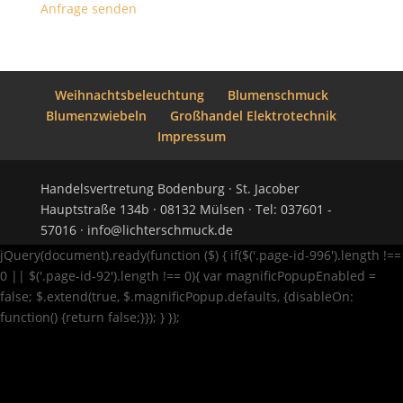
Anfrage senden
Weihnachtsbeleuchtung
Blumenschmuck
Blumenzwiebeln
Großhandel Elektrotechnik
Impressum
Handelsvertretung Bodenburg · St. Jacober
Hauptstraße 134b · 08132 Mülsen · Tel: 037601 -
57016 · info@lichterschmuck.de
jQuery(document).ready(function ($) { if($('.page-id-996').length !==
0 || $('.page-id-92').length !== 0){ var magnificPopupEnabled =
false; $.extend(true, $.magnificPopup.defaults, {disableOn:
function() {return false;}}); } });