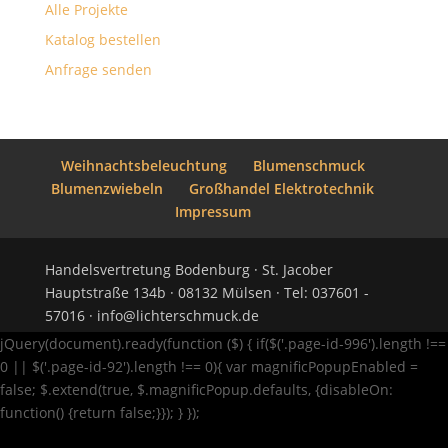
Alle Projekte
Katalog bestellen
Anfrage senden
Weihnachtsbeleuchtung
Blumenschmuck
Blumenzwiebeln
Großhandel Elektrotechnik
Impressum
Handelsvertretung Bodenburg · St. Jacober
Hauptstraße 134b · 08132 Mülsen · Tel: 037601 -
57016 · info@lichterschmuck.de
jQuery(document).ready(function ($) { if($('.page-id-996').length !==
0 || $('.page-id-92').length !== 0){ var magnificPopupEnabled =
false; $.extend(true, $.magnificPopup.defaults, {disableOn:
function() {return false;}}); } });