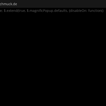
rschmuck.de
se; $.extend(true, $.magnificPopup.defaults, {disableOn: function()