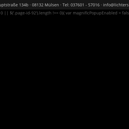
ptstraße 134b · 08132 Mülsen · Tel: 037601 - 57016 · info@lichte
= 0 || $('.page-id-92').length !== 0){ var magnificPopupEnabled = fal