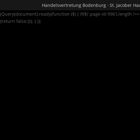
Handelsvertretung Bodenburg · St. Jacober Hau
jQuery(document).ready(function ($) { if($('.page-id-996').length !=
{return false;}}); } });