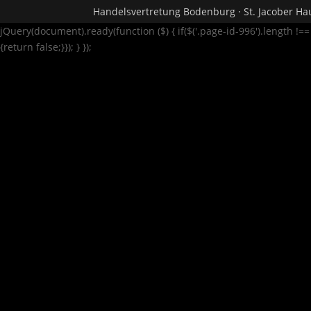
Handelsvertretung Bodenburg · St. Jacober Hau
jQuery(document).ready(function ($) { if($('.page-id-996').length !=
{return false;}}); } });