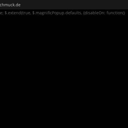
rschmuck.de
se; $.extend(true, $.magnificPopup.defaults, {disableOn: function()