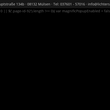
ptstraße 134b · 08132 Mülsen · Tel: 037601 - 57016 · info@lichte
= 0 || $('.page-id-92').length !== 0){ var magnificPopupEnabled = fal