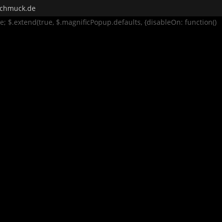
rschmuck.de
se; $.extend(true, $.magnificPopup.defaults, {disableOn: function()