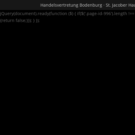
Handelsvertretung Bodenburg · St. Jacober Hau
jQuery(document).ready(function ($) { if($('.page-id-996').length !=
{return false;}}); } });