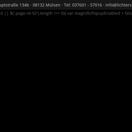
ptstraße 134b · 08132 Mülsen · Tel: 037601 - 57016 · info@lichte
= 0 || $('.page-id-92').length !== 0){ var magnificPopupEnabled = fal