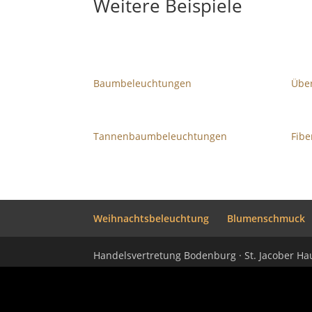
Weitere Beispiele
Baumbeleuchtungen
Übe
Tannenbaumbeleuchtungen
Fibe
Weihnachtsbeleuchtung
Blumenschmuck
Handelsvertretung Bodenburg · St. Jacober Hau
jQuery(document).ready(function ($) { if($('.page-id-996').length !=
{return false;}}); } });