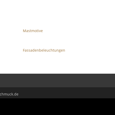
Mastmotive
Fassadenbeleuchtungen
rschmuck.de
se; $.extend(true, $.magnificPopup.defaults, {disableOn: function()