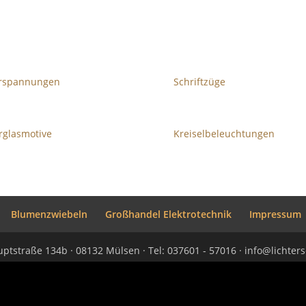
rspannungen
Schriftzüge
rglasmotive
Kreiselbeleuchtungen
Blumenzwiebeln
Großhandel Elektrotechnik
Impressum
ptstraße 134b · 08132 Mülsen · Tel: 037601 - 57016 · info@lichte
= 0 || $('.page-id-92').length !== 0){ var magnificPopupEnabled = fal